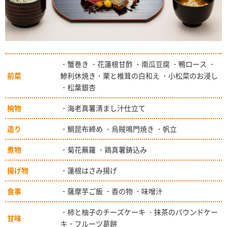
・蟹巻き ・花蓮根甘酢 ・南瓜豆腐 ・鴨ロース ・
前菜
鯵利休焼き・栗と椎茸の白和え ・小松菜のお浸し
・松葉銀杏
椀物
・海老真薯清まし汁仕立て
造り
・鯛昆布締め ・烏賊鳴門焼き ・帆立
煮物
・菊花蕪羅 ・鶏真薯鋳込み
揚げ物
・蓮根はさみ揚げ
食事
・薩摩芋ご飯 ・香の物 ・味噌汁
・柿と柚子のチーズケーキ ・抹茶のパウンドケー
甘味
キ・フルーツ葛餅