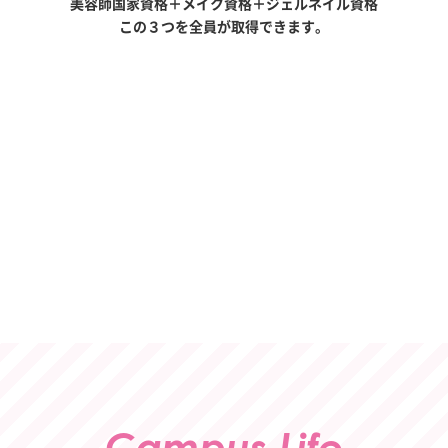
美容師国家資格＋メイク資格＋ジェルネイル資格
この３つを全員が取得できます。
C
a
m
p
u
s
L
i
f
e