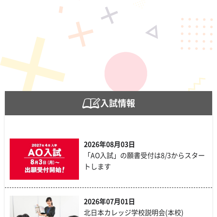
EW
2026年08月03日
休校日のお知らせ【8/12～8/16】
入試情報
2026年08月03日
「AO入試」の願書受付は8/3からスター
トします
2026年07月01日
北日本カレッジ学校説明会(本校)