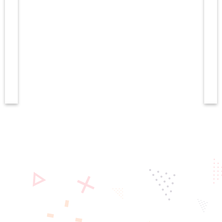
EW
2026年08月05日
北日本カレッジ入試説明会[岩手・秋
田・青森各地区]8～9月