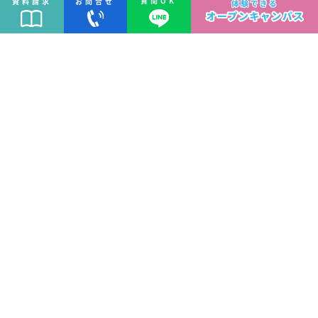
質問OK
お問合せ
資料請求
F
o
r
v
i
s
i
t
o
r
s
訪問者別ページ
高校生
の皆様
ポイント、ご案内など