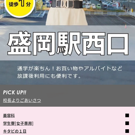
PICK UP!!
校長よりごあいさつ
美容科
学生寮[女子専用]
キタビの１日