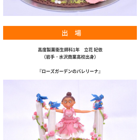
出 場
高度製菓衛生師科1年 立花 妃依
（岩手・水沢商業高校出身）
『ローズガーデンのバレリーナ』