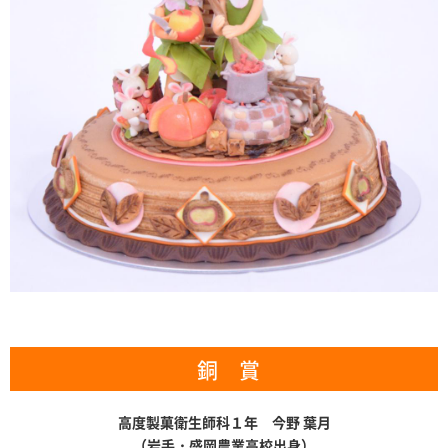
銅 賞
高度製菓衛生師科１年 今野 葉月
（岩手・盛岡農業高校出身）